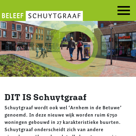
Overslaan
en
naar
Schuytgraaf
de
inhoud
gaan
DIT IS Schuytgraaf
Schuytgraaf wordt ook wel ‘Arnhem in de Betuwe’
genoemd. In deze nieuwe wijk worden ruim 6750
woningen gebouwd in 27 karakteristieke buurten.
Schuytgraaf onderscheidt zich van andere