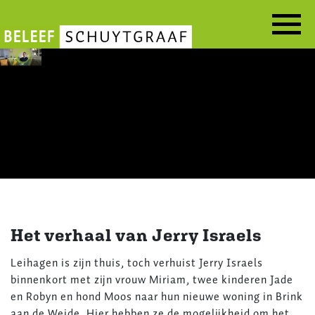
Overslaan
en
naar
de
inhoud
gaan
Het verhaal van Jerry Israels
Leihagen is zijn thuis, toch verhuist Jerry Israels
binnenkort met zijn vrouw Miriam, twee kinderen Jade
en Robyn en hond Moos naar hun nieuwe woning in Brink
aan de Weide. Hier hebben ze de mogelijkheid om het