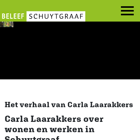
Overslaan
en
naar
de
inhoud
gaan
Het verhaal van Carla Laarakkers
Carla Laarakkers over
wonen en werken in
Schuytgraaf