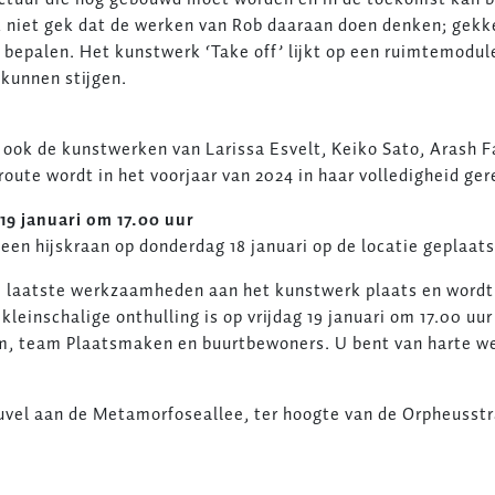
ok niet gek dat de werken van Rob daaraan doen denken; gekk
 bepalen. Het kunstwerk ‘Take off’ lijkt op een ruimtemodule
 kunnen stijgen.
ok de kunstwerken van Larissa Esvelt, Keiko Sato, Arash 
route wordt in het voorjaar van 2024 in haar volledigheid ger
19 januari om 17.00 uur
en hijskraan op donderdag 18 januari op de locatie geplaats
 de laatste werkzaamheden aan het kunstwerk plaats en word
inschalige onthulling is op vrijdag 19 januari om 17.00 uur i
 team Plaatsmaken en buurtbewoners. U bent van harte wel
euvel aan de Metamorfoseallee, ter hoogte van de Orpheusst