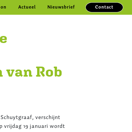
on
Button na
on
Actueel
Nieuwsbrief
Contact
te
n van Rob
 Schuytgraaf, verschijnt
p vrijdag 19 januari wordt