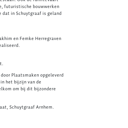
e, futuristische bouwwerken
 dat in Schuytgraaf is geland
Fakhim en Femke Herregraven
ealiseerd.
t.
t door Plaatsmaken opgeleverd
n het bijzijn van de
kom om bij dit bijzondere
raat, Schuytgraaf Arnhem.