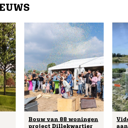
IEUWS
Bouw van 88 woningen
Vid
project Dillekwartier
aan