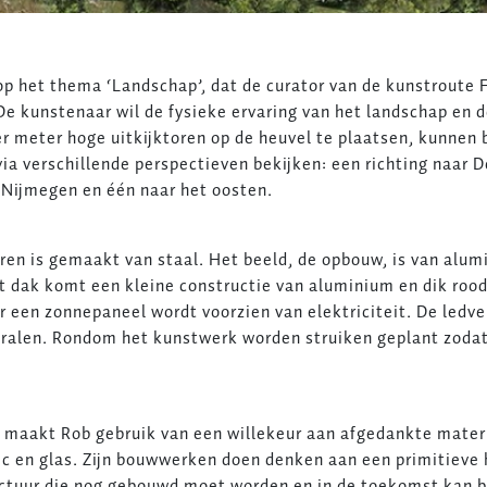
p het thema ‘Landschap’, dat de curator van de kunstroute Fl
 De kunstenaar wil de fysieke ervaring van het landschap en d
r meter hoge uitkijktoren op de heuvel te plaatsen, kunnen
ia verschillende perspectieven bekijken: een richting naar D
 Nijmegen en één naar het oosten.
oren is gemaakt van staal. Het beeld, de opbouw, is van alu
t dak komt een kleine constructie van aluminium en dik rood 
r een zonnepaneel wordt voorzien van elektriciteit. De ledve
tralen. Rondom het kunstwerk worden struiken geplant zodat
k maakt Rob gebruik van een willekeur aan afgedankte materi
ic en glas. Zijn bouwwerken doen denken aan een primitieve 
itectuur die nog gebouwd moet worden en in de toekomst kan 