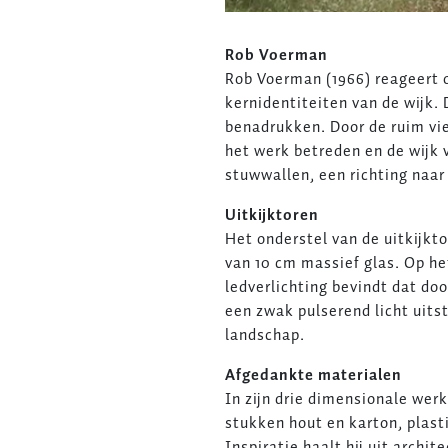
Rob Voerman
Rob Voerman (1966) reageert o
kernidentiteiten van de wijk.
benadrukken. Door de ruim vie
het werk betreden en de wijk v
stuwwallen, een richting naar
Uitkijktoren
Het onderstel van de uitkijkt
van 10 cm massief glas. Op he
ledverlichting bevindt dat doo
een zwak pulserend licht uits
landschap.
Afgedankte materialen
In zijn drie dimensionale wer
stukken hout en karton, plast
Inspiratie haalt hij uit arch