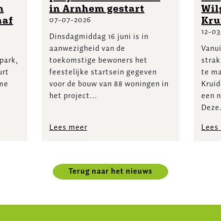
n
in Arnhem gestart
Wil
07-07-2026
aaf
Kru
12-0
Dinsdagmiddag 16 juni is in
aanwezigheid van de
Vanui
park,
toekomstige bewoners het
strak
urt
feestelijke startsein gegeven
te ma
ame
voor de bouw van 88 woningen in
Kruid
het project...
een n
Deze.
Lees meer
Lees
Terug naar het nieuws